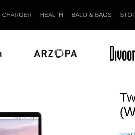
CHARGER
HEALTH
BALO & BAGS
STOR
Tw
(W
Home
|