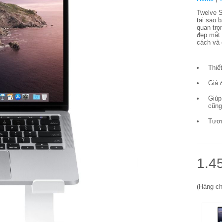
Twelve S
tại sao 
quan trọ
đẹp mắt 
cách và
Thiế
Giá 
Giúp
cũng
Tươn
1.4
(Hàng ch