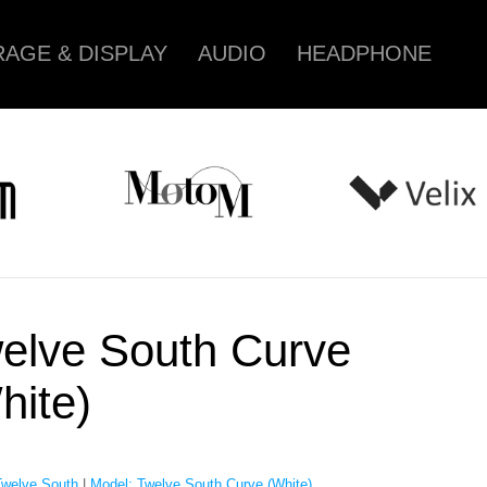
AGE & DISPLAY
AUDIO
HEADPHONE
elve South Curve
hite)
Twelve South
|
Model: Twelve South Curve (White)