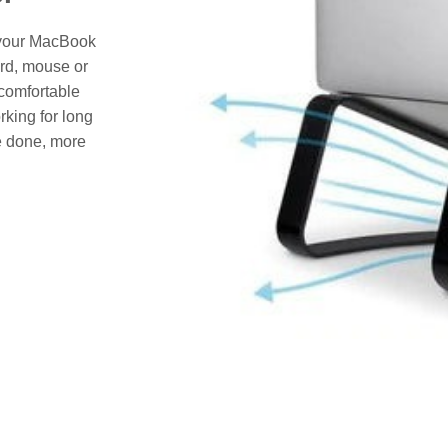
h your MacBook
ard, mouse or
comfortable
king for long
e done, more