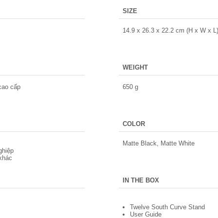
SIZE
14.9 x 26.3 x 22.2 cm (H x W x L
WEIGHT
cao cấp
650 g
COLOR
Matte Black, Matte White
ghiệp
 khác
IN THE BOX
Twelve South Curve Stand
User Guide