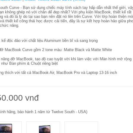
outh Curve - Bạn sử dụng chiếc máy tính xách tay hấp dẫn nhất thế giới, vậ
bạn không ghép nó với chân đế đẹp nhất? Với phụ kiện MacBook, thiết kế rất
ng và đó là lý do tại sao bạn nên đặt nó lên trên Curve. Với lớp hoàn thiện m
và thiết kế công thái học được cải tiến, đây là sự kết hợp hoàn hảo giữa ph
 chức năng.
t kế độc đáo với chất liệu Aluminum bền bĩ và sang trọng
đỡ MacBook Curve gồm 2 tone màu: Matte Black và Matte White
 nâng đỡ MacBook, tạo độ cao tuyệt vời khi làm việc với Màn hình mở rộng
 như Bàn phím & Chuột riêng biệt
g thích với tất cả MacBook Air, MacBook Pro và Laptop 13-16 inch
50.000 vnđ
ính hãng, bảo hành 1 năm từ Twelve South - USA)