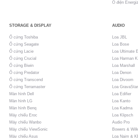
Ổ điện Energi
STORAGE & DISPLAY
AUDIO
Ổ cứng Toshiba
Loa JBL
Ổ cứng Seagate
Loa Bose
Ổ cứng Lacie
Loa Ultimate 
Ổ cứng Crucial
Loa Harman K
Ổ cứng Biwin
Loa Marshall
Ổ cứng Predator
Loa Denon
Ổ cứng Transcend
Loa Divoom
Ổ cứng Terramaster
Loa GravaStar
Màn hình Dell
Loa Edifier
Màn hình LG
Loa Kanto
Màn hình Benq
Loa Kadma
Máy chiếu Eroc
Loa Klipsch
Máy chiếu Wanbo
Audio Pro
Máy chiếu ViewSonic
Bowers & Wilk
Máy chiếu Asus
Loa Naim & K