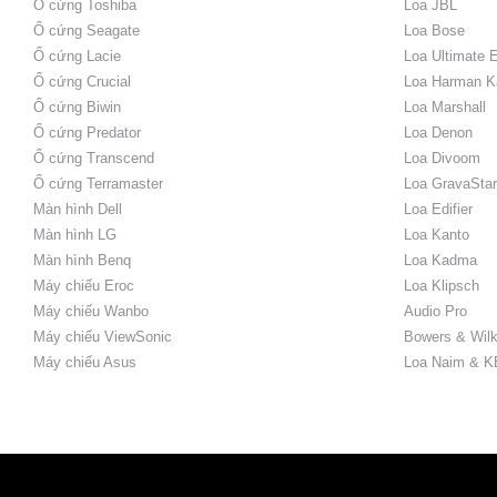
Ổ cứng Toshiba
Loa JBL
Ổ cứng Seagate
Loa Bose
Ổ cứng Lacie
Loa Ultimate 
Ổ cứng Crucial
Loa Harman K
Ổ cứng Biwin
Loa Marshall
Ổ cứng Predator
Loa Denon
Ổ cứng Transcend
Loa Divoom
Ổ cứng Terramaster
Loa GravaStar
Màn hình Dell
Loa Edifier
Màn hình LG
Loa Kanto
Màn hình Benq
Loa Kadma
Máy chiếu Eroc
Loa Klipsch
Máy chiếu Wanbo
Audio Pro
Máy chiếu ViewSonic
Bowers & Wilk
Máy chiếu Asus
Loa Naim & K