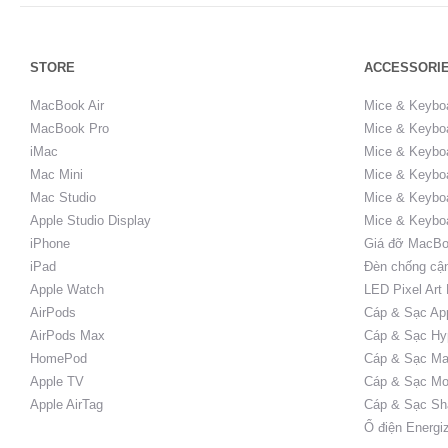
STORE
ACCESSORI
MacBook Air
Mice & Keybo
MacBook Pro
Mice & Keyboa
iMac
Mice & Keyboa
Mac Mini
Mice & Keyboa
Mac Studio
Mice & Keybo
Apple Studio Display
Mice & Keybo
iPhone
Giá đỡ MacBo
iPad
Đèn chống cậ
Apple Watch
LED Pixel Art
AirPods
Cáp & Sạc Ap
AirPods Max
Cáp & Sạc Hy
HomePod
Cáp & Sạc Ma
Apple TV
Cáp & Sạc Mo
Apple AirTag
Cáp & Sạc Sh
Ổ điện Energi