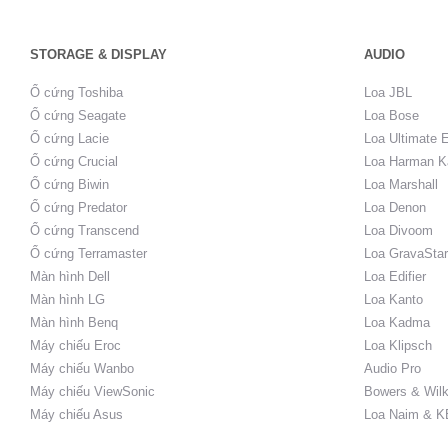
STORAGE & DISPLAY
AUDIO
Ổ cứng Toshiba
Loa JBL
Ổ cứng Seagate
Loa Bose
Ổ cứng Lacie
Loa Ultimate 
Ổ cứng Crucial
Loa Harman K
Ổ cứng Biwin
Loa Marshall
Ổ cứng Predator
Loa Denon
Ổ cứng Transcend
Loa Divoom
Ổ cứng Terramaster
Loa GravaStar
Màn hình Dell
Loa Edifier
Màn hình LG
Loa Kanto
Màn hình Benq
Loa Kadma
Máy chiếu Eroc
Loa Klipsch
Máy chiếu Wanbo
Audio Pro
Máy chiếu ViewSonic
Bowers & Wilk
Máy chiếu Asus
Loa Naim & K