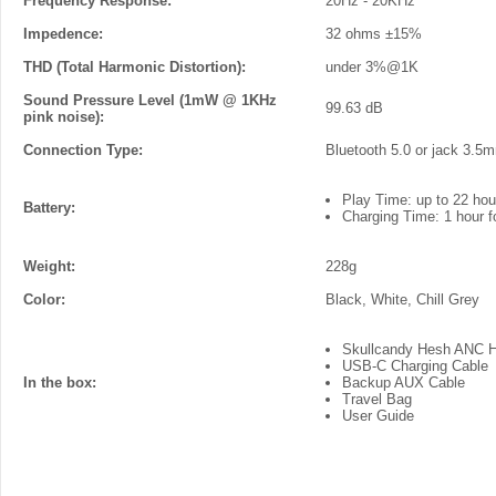
Frequency Response:
20Hz - 20KHz
Impedence:
32 ohms ±15%
THD (Total Harmonic Distortion):
under 3%@1K
Sound Pressure Level (1mW @ 1KHz
99.63 dB
pink noise):
Connection Type:
Bluetooth 5.0 or jack 3.5
Play Time: up to 22 hou
Battery:
Charging Time: 1 hour f
Weight:
228g
Color:
Black, White, Chill Grey
Skullcandy Hesh ANC 
USB-C Charging Cable
In the box:
Backup AUX Cable
Travel Bag
User Guide