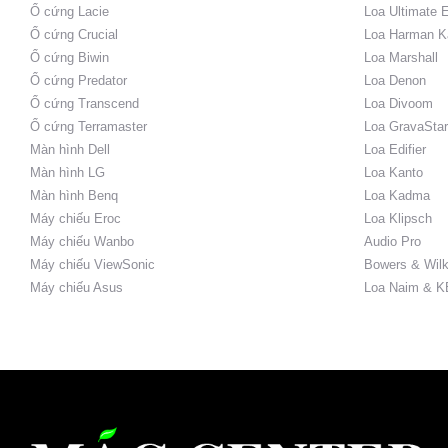
Ổ cứng Lacie
Loa Ultimate 
Ổ cứng Crucial
Loa Harman K
Ổ cứng Biwin
Loa Marshall
Ổ cứng Predator
Loa Denon
Ổ cứng Transcend
Loa Divoom
Ổ cứng Terramaster
Loa GravaStar
Màn hình Dell
Loa Edifier
Màn hình LG
Loa Kanto
Màn hình Benq
Loa Kadma
Máy chiếu Eroc
Loa Klipsch
Máy chiếu Wanbo
Audio Pro
Máy chiếu ViewSonic
Bowers & Wilk
Máy chiếu Asus
Loa Naim & K