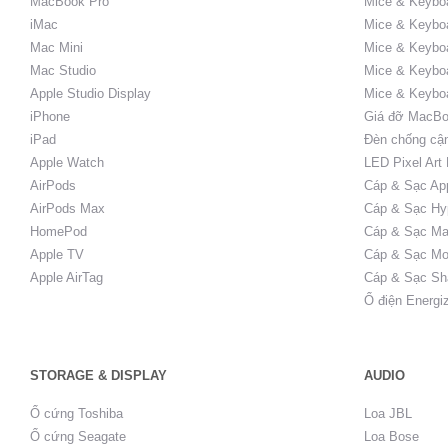
MacBook Pro
Mice & Keyboa
iMac
Mice & Keyboa
Mac Mini
Mice & Keyboa
Mac Studio
Mice & Keybo
Apple Studio Display
Mice & Keybo
iPhone
Giá đỡ MacBo
iPad
Đèn chống cậ
Apple Watch
LED Pixel Art
AirPods
Cáp & Sạc Ap
AirPods Max
Cáp & Sạc Hy
HomePod
Cáp & Sạc Ma
Apple TV
Cáp & Sạc Mo
Apple AirTag
Cáp & Sạc Sh
Ổ điện Energi
STORAGE & DISPLAY
AUDIO
Ổ cứng Toshiba
Loa JBL
Ổ cứng Seagate
Loa Bose