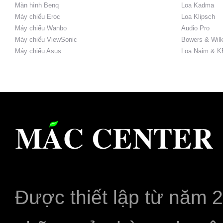
Màn hình Benq
Loa Kadma
Máy chiếu Eroc
Loa Klipsch
Máy chiếu Wanbo
Audio Pro
Máy chiếu ViewSonic
Bowers & Wilk
Máy chiếu Asus
Loa Naim & K
Được thiết lập từ năm 