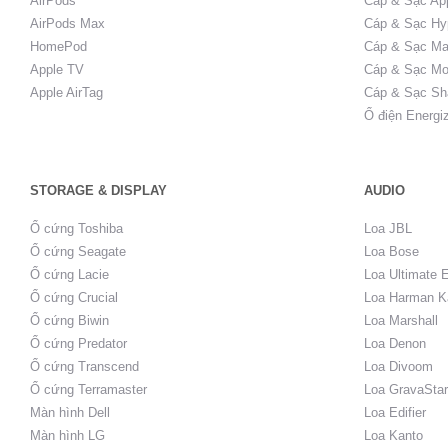
AirPods
Cáp & Sạc Ap
AirPods Max
Cáp & Sạc Hy
HomePod
Cáp & Sạc Ma
Apple TV
Cáp & Sạc Mo
Apple AirTag
Cáp & Sạc Sh
Ổ điện Energi
STORAGE & DISPLAY
AUDIO
Ổ cứng Toshiba
Loa JBL
Ổ cứng Seagate
Loa Bose
Ổ cứng Lacie
Loa Ultimate 
Ổ cứng Crucial
Loa Harman K
Ổ cứng Biwin
Loa Marshall
Ổ cứng Predator
Loa Denon
Ổ cứng Transcend
Loa Divoom
Ổ cứng Terramaster
Loa GravaStar
Màn hình Dell
Loa Edifier
Màn hình LG
Loa Kanto