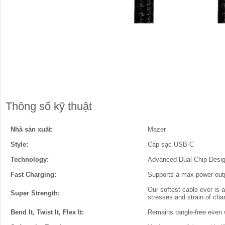
Thông số kỹ thuật
Nhà sản xuất:
Mazer
Style:
Cáp sạc USB-C
Technology:
Advanced Dual-Chip Design:
Fast Charging:
Supports a max power outp
Our softest cable ever is 
Super Strength:
stresses and strain of cha
Bend It, Twist It, Flex It:
Remains tangle-free even w