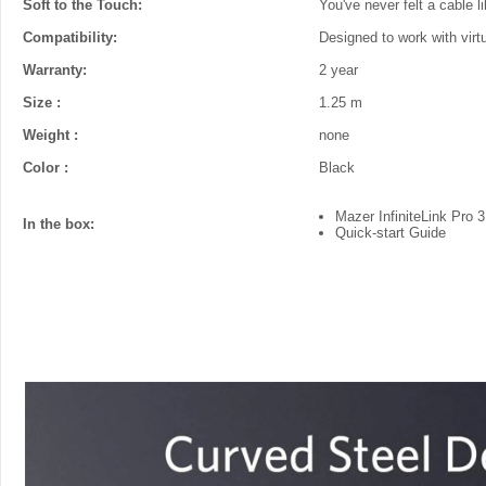
Soft to the Touch:
You've never felt a cable li
Compatibility:
Designed to work with virt
Warranty:
2 year
Size :
1.25 m
Weight :
none
Color :
Black
Mazer InfiniteLink Pro 3
In the box:
Quick-start Guide