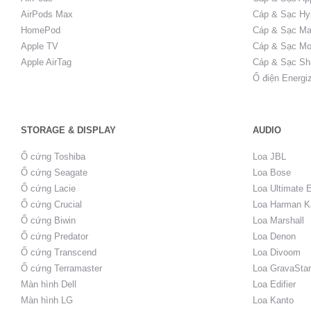
AirPods Max
Cáp & Sạc Hy
HomePod
Cáp & Sạc Ma
Apple TV
Cáp & Sạc Mo
Apple AirTag
Cáp & Sạc Sh
Ổ điện Energi
STORAGE & DISPLAY
AUDIO
Ổ cứng Toshiba
Loa JBL
Ổ cứng Seagate
Loa Bose
Ổ cứng Lacie
Loa Ultimate 
Ổ cứng Crucial
Loa Harman K
Ổ cứng Biwin
Loa Marshall
Ổ cứng Predator
Loa Denon
Ổ cứng Transcend
Loa Divoom
Ổ cứng Terramaster
Loa GravaStar
Màn hình Dell
Loa Edifier
Màn hình LG
Loa Kanto