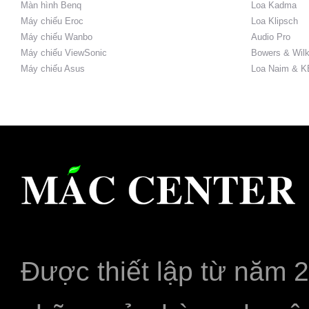
Màn hình Benq
Loa Kadma
Máy chiếu Eroc
Loa Klipsch
Máy chiếu Wanbo
Audio Pro
Máy chiếu ViewSonic
Bowers & Wilk
Máy chiếu Asus
Loa Naim & K
Được thiết lập từ năm 