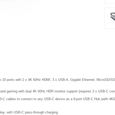
o 10 ports with 2 x 4K 60Hz HDMI, 3 x USB-A, Gigabit Ethernet, MicroSD/S
 and gaming with dual 4K 60Hz HDR monitor support (requires 2 x USB-C con
SB-C cables to connect to any USB-C device as a 9-port USB-C Hub (with 4
play, with USB-C pass-through charging.