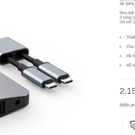
4K 60Hz.
Hơn thế 
3 cổng U
chỉ với 
Thiế
Cho 
Hỗ t
Hỗ t
2.1
(Miễn ph