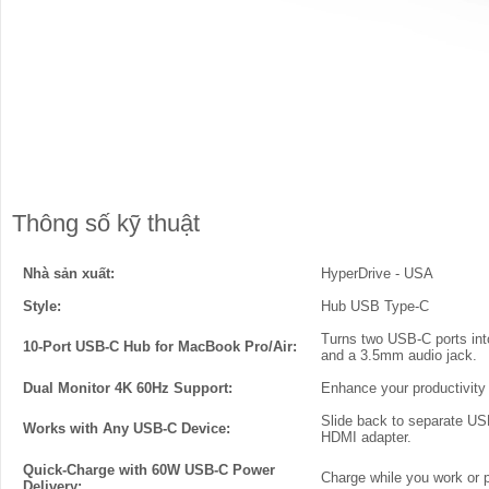
Thông số kỹ thuật
Nhà sản xuất:
HyperDrive - USA
Style:
Hub USB Type-C
Turns two USB-C ports int
10-Port USB-C Hub for MacBook Pro/Air:
and a 3.5mm audio jack.
Dual Monitor 4K 60Hz Support:
Enhance your productivity
Slide back to separate U
Works with Any USB-C Device:
HDMI adapter.
Quick-Charge with 60W USB-C Power
Charge while you work or 
Delivery: