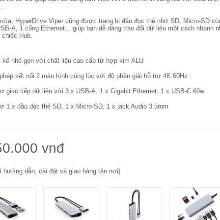
..
nữa, HyperDrive Viper cũng được trang bị đầu đọc thẻ nhớ SD, Micro-SD cù
SB-A, 1 cổng Ethernet... giúp bạn dễ dàng trao đổi dữ liệu một cách nhanh n
1 chiếc Hub.
t kế nhỏ gọn với chất liệu cao cấp từ hợp kim ALU
phép kết nối 2 màn hình cùng lúc với độ phân giải hỗ trợ 4K 60Hz
rợ giao tiếp dữ liệu với 3 x USB-A, 1 x Gigabit Ethernet, 1 x USB-C 60w
rợ 1 x đầu đọc thẻ SD, 1 x Micro-SD, 1 x jack Audio 3.5mm
50.000 vnđ
í hướng dẫn, cài đặt và giao hàng tận nơi)