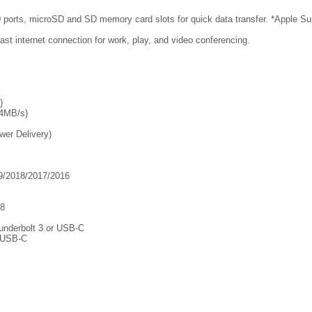
0 ports, microSD and SD memory card slots for quick data transfer. *Apple Su
ast internet connection for work, play, and video conferencing.
)
04MB/s)
er Delivery)
9/2018/2017/2016
18
underbolt 3 or USB-C
 USB-C