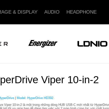
AGE & DISPLAY
AUDIO
HEADPHONE
perDrive Viper 10-in-2
HyperDrive
|
Model: HyperDrive HD392
ve Viper 10-in-2 là một trong những dòng HUB USB-C mới nhất từ HyperDriv
ết kế tối ưu giúp bạn dễ dàng làm việc với 2 màn hình cùng lúc với chất lượ