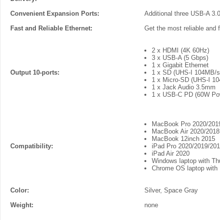
Convenient Expansion Ports:
Additional three USB-A 3.
Fast and Reliable Ethernet:
Get the most reliable and f
2 x HDMI (4K 60Hz)
3 x USB-A (5 Gbps)
1 x Gigabit Ethernet
Output 10-ports:
1 x SD (UHS-I 104MB/s
1 x Micro-SD (UHS-I 1
1 x Jack Audio 3.5mm
1 x USB-C PD (60W Pow
MacBook Pro 2020/201
MacBook Air 2020/2018
MacBook 12inch 2015
Compatibility:
iPad Pro 2020/2019/20
iPad Air 2020
Windows laptop with Th
Chrome OS laptop with
Color:
Silver, Space Gray
Weight:
none