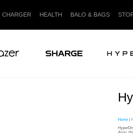
CHARGER
HEALTH
BALO & BAGS
STOR
Hy
Home
|
HyperDri
được thi