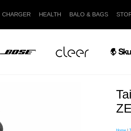
CHARGER
HEALTH
BALO & BAGS
STOR
Ta
ZE
Home
|
T