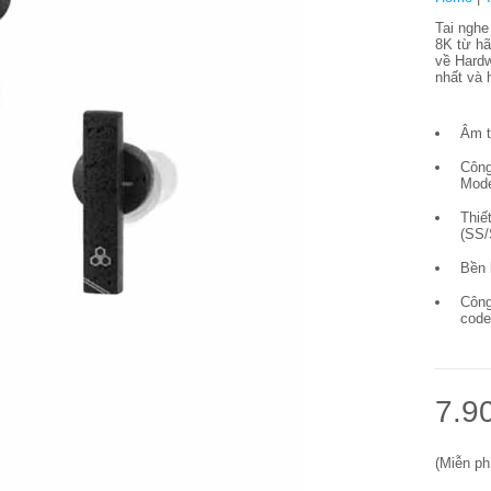
Tai nghe
8K từ hã
về Hardw
nhất và 
Âm t
Công
Mode
Thiế
(SS/
Bền 
Công
code
7.9
(Miễn ph