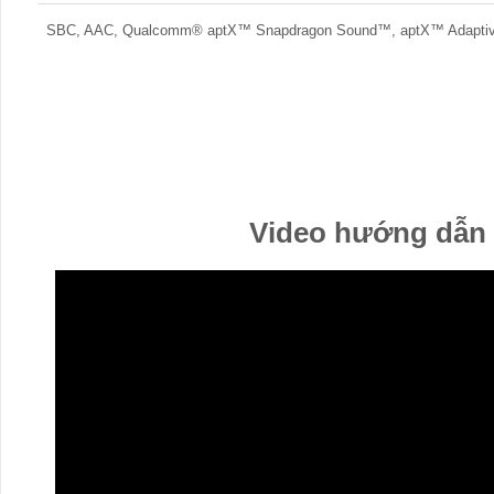
SBC, AAC, Qualcomm® aptX™ Snapdragon Sound™, aptX™ Adapti
Video hướng dẫn 