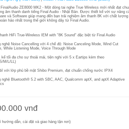
 FinalAudio ZE8000 MK2 - Một dòng tai nghe True Wireless mới nhất đạt chu
ng âm thanh danh tiếng Final Audio - Nhật Bản. Được thiết kế với sự nâng c
are và Software giúp mang đến bạn trải nghiệm âm thanh 8K với chất lượng 
hoàn hảo nhất trong thế giới không dây từ Final Audio.
hanh HiFi True-Wireless IEM with "8K Sound" đặc biệt từ Final Audio
 nghệ Noise Cancelling với 4 chế độ: Noise Canceling Mode, Wind Cut
, While Listening Mode, Voice Through Mode
t kế tối đa cho sự thoải mái, tiện nghi với 5 x Eartips kèm theo
S/M/L/LL)
bĩ với lớp phủ bề mặt Shibo Premium, đạt chuẩn chống nước IPX4
 nghệ Bluetooth® 5.2 with SBC, AAC, Qualcomm aptX, and aptX Adaptive
cs
00.000 vnđ
í hướng dẫn, cài đặt và giao hàng tận nơi)