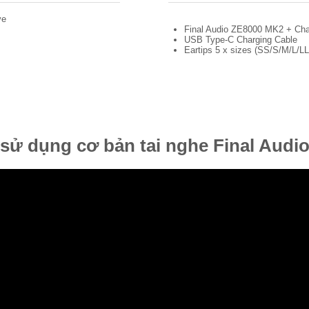
ve
Final Audio ZE8000 MK2 + Cha
USB Type-C Charging Cable
Eartips 5 x sizes (SS/S/M/L/LL)
sử dụng cơ bản tai nghe Final Audi