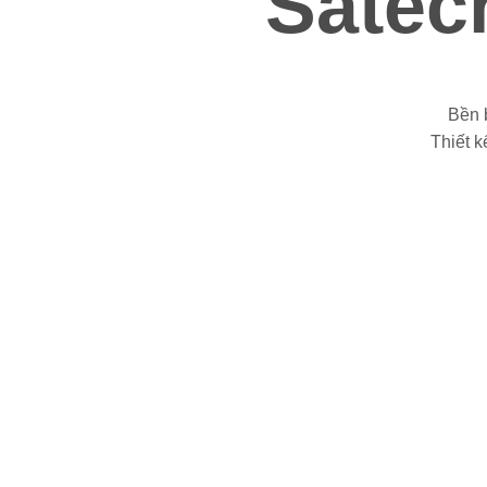
Satech
Bền 
Thiết k