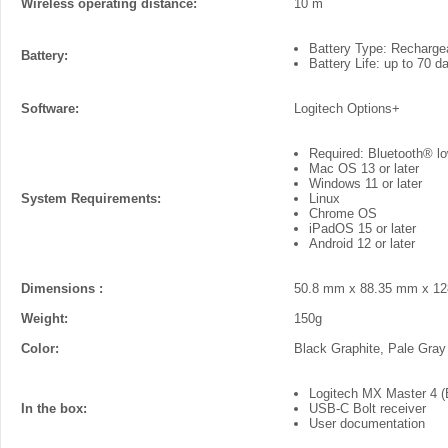
Wireless operating distance:
10 m
Battery Type: Recharge
Battery:
Battery Life: up to 70 d
Software:
Logitech Options+
Required: Bluetooth® l
Mac OS 13 or later
Windows 11 or later
System Requirements:
Linux
Chrome OS
iPadOS 15 or later
Android 12 or later
Dimensions :
50.8 mm x 88.35 mm x 1
Weight:
150g
Color:
Black Graphite, Pale Gray
Logitech MX Master 4 (
In the box:
USB-C Bolt receiver
User documentation