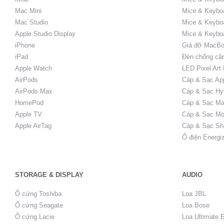
Mac Mini
Mice & Keyboa
Mac Studio
Mice & Keybo
Apple Studio Display
Mice & Keybo
iPhone
Giá đỡ MacBo
iPad
Đèn chống cậ
Apple Watch
LED Pixel Art
AirPods
Cáp & Sạc Ap
AirPods Max
Cáp & Sạc Hy
HomePod
Cáp & Sạc Ma
Apple TV
Cáp & Sạc Mo
Apple AirTag
Cáp & Sạc Sh
Ổ điện Energi
STORAGE & DISPLAY
AUDIO
Ổ cứng Toshiba
Loa JBL
Ổ cứng Seagate
Loa Bose
Ổ cứng Lacie
Loa Ultimate 