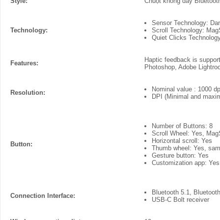
Style:
Chuột không dây Bluetoot
Sensor Technology: Dark
Technology:
Scroll Technology: Mag
Quiet Clicks Technology
Haptic feedback is support
Features:
Photoshop, Adobe Lightro
Nominal value : 1000 dp
Resolution:
DPI (Minimal and maxima
Number of Buttons: 8
Scroll Wheel: Yes, Mag
Horizontal scroll: Yes
Button:
Thumb wheel: Yes, same
Gesture button: Yes
Customization app: Yes
Bluetooth 5.1, Bluetoo
Connection Interface:
USB-C Bolt receiver