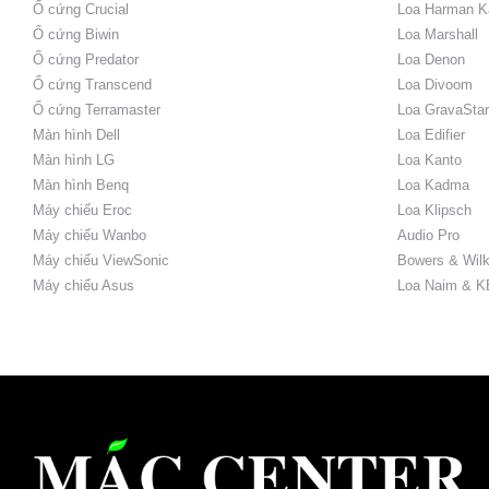
Ổ cứng Crucial
Loa Harman K
Ổ cứng Biwin
Loa Marshall
Ổ cứng Predator
Loa Denon
Ổ cứng Transcend
Loa Divoom
Ổ cứng Terramaster
Loa GravaStar
Màn hình Dell
Loa Edifier
Màn hình LG
Loa Kanto
Màn hình Benq
Loa Kadma
Máy chiếu Eroc
Loa Klipsch
Máy chiếu Wanbo
Audio Pro
Máy chiếu ViewSonic
Bowers & Wilk
Máy chiếu Asus
Loa Naim & K