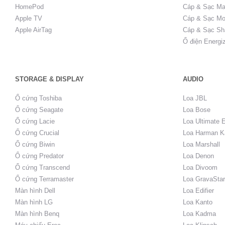
HomePod
Cáp & Sạc Ma
Apple TV
Cáp & Sạc Mo
Apple AirTag
Cáp & Sạc Sh
Ổ điện Energi
STORAGE & DISPLAY
AUDIO
Ổ cứng Toshiba
Loa JBL
Ổ cứng Seagate
Loa Bose
Ổ cứng Lacie
Loa Ultimate 
Ổ cứng Crucial
Loa Harman K
Ổ cứng Biwin
Loa Marshall
Ổ cứng Predator
Loa Denon
Ổ cứng Transcend
Loa Divoom
Ổ cứng Terramaster
Loa GravaStar
Màn hình Dell
Loa Edifier
Màn hình LG
Loa Kanto
Màn hình Benq
Loa Kadma