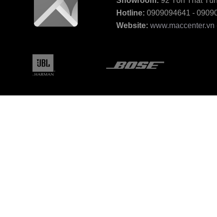
Showroom:
92 Tôn Thất Tùn
Hotline:
0909094641 - 0909
Website:
www.maccenter.vn