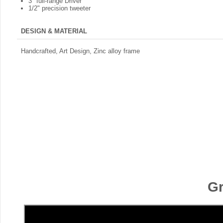
3" full-range Driver
1/2" precision tweeter
DESIGN & MATERIAL
Handcrafted, Art Design, Zinc alloy frame
Gr