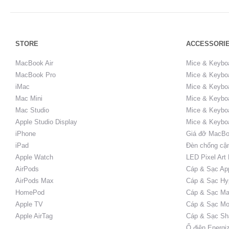
STORE
ACCESSORI
MacBook Air
Mice & Keybo
MacBook Pro
Mice & Keyboa
iMac
Mice & Keyboa
Mac Mini
Mice & Keyboa
Mac Studio
Mice & Keybo
Apple Studio Display
Mice & Keybo
iPhone
Giá đỡ MacBo
iPad
Đèn chống cậ
Apple Watch
LED Pixel Art
AirPods
Cáp & Sạc Ap
AirPods Max
Cáp & Sạc Hy
HomePod
Cáp & Sạc Ma
Apple TV
Cáp & Sạc Mo
Apple AirTag
Cáp & Sạc Sh
Ổ điện Energi