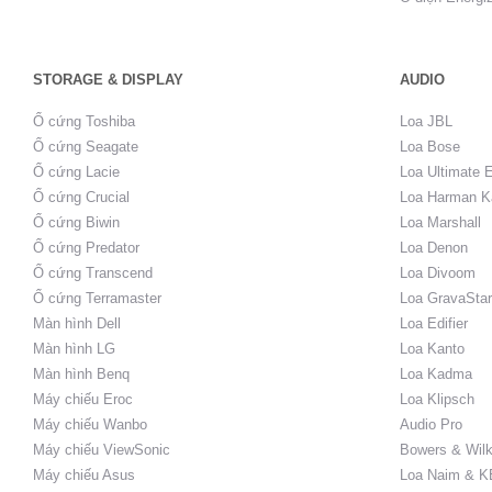
STORAGE & DISPLAY
AUDIO
Ổ cứng Toshiba
Loa JBL
Ổ cứng Seagate
Loa Bose
Ổ cứng Lacie
Loa Ultimate 
Ổ cứng Crucial
Loa Harman K
Ổ cứng Biwin
Loa Marshall
Ổ cứng Predator
Loa Denon
Ổ cứng Transcend
Loa Divoom
Ổ cứng Terramaster
Loa GravaStar
Màn hình Dell
Loa Edifier
Màn hình LG
Loa Kanto
Màn hình Benq
Loa Kadma
Máy chiếu Eroc
Loa Klipsch
Máy chiếu Wanbo
Audio Pro
Máy chiếu ViewSonic
Bowers & Wilk
Máy chiếu Asus
Loa Naim & K