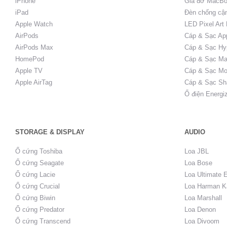
iPhone
Giá đỡ MacBo
iPad
Đèn chống cậ
Apple Watch
LED Pixel Art
AirPods
Cáp & Sạc Ap
AirPods Max
Cáp & Sạc Hy
HomePod
Cáp & Sạc Ma
Apple TV
Cáp & Sạc Mo
Apple AirTag
Cáp & Sạc Sh
Ổ điện Energi
STORAGE & DISPLAY
AUDIO
Ổ cứng Toshiba
Loa JBL
Ổ cứng Seagate
Loa Bose
Ổ cứng Lacie
Loa Ultimate 
Ổ cứng Crucial
Loa Harman K
Ổ cứng Biwin
Loa Marshall
Ổ cứng Predator
Loa Denon
Ổ cứng Transcend
Loa Divoom