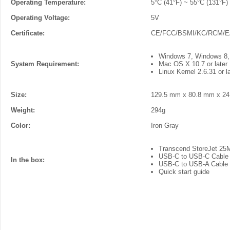
Operating Temperature:
5°C (41°F) ~ 55°C (131°F)
Operating Voltage:
5V
Certificate:
CE/FCC/BSMI/KC/RCM/
Windows 7, Windows 8
System Requirement:
Mac OS X 10.7 or later
Linux Kernel 2.6.31 or l
Size:
129.5 mm x 80.8 mm x 2
Weight:
294g
Color:
Iron Gray
Transcend StoreJet 25
USB-C to USB-C Cable
In the box:
USB-C to USB-A Cable
Quick start guide