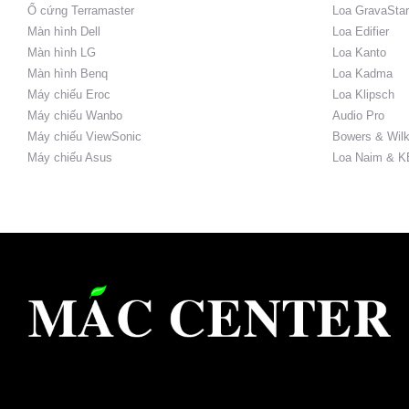
Ổ cứng Terramaster
Loa GravaStar
Màn hình Dell
Loa Edifier
Màn hình LG
Loa Kanto
Màn hình Benq
Loa Kadma
Máy chiếu Eroc
Loa Klipsch
Máy chiếu Wanbo
Audio Pro
Máy chiếu ViewSonic
Bowers & Wilk
Máy chiếu Asus
Loa Naim & K