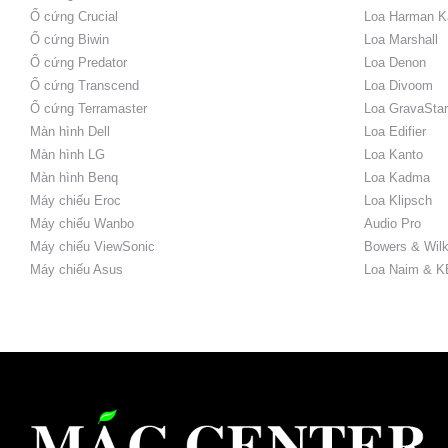
Ổ cứng Crucial
Loa Harman K
Ổ cứng Biwin
Loa Marshall
Ổ cứng Predator
Loa Denon
Ổ cứng Transcend
Loa Divoom
Ổ cứng Terramaster
Loa GravaStar
Màn hình Dell
Loa Edifier
Màn hình LG
Loa Kanto
Màn hình Benq
Loa Kadma
Máy chiếu Eroc
Loa Klipsch
Máy chiếu Wanbo
Audio Pro
Máy chiếu ViewSonic
Bowers & Wilk
Máy chiếu Asus
Loa Naim & K