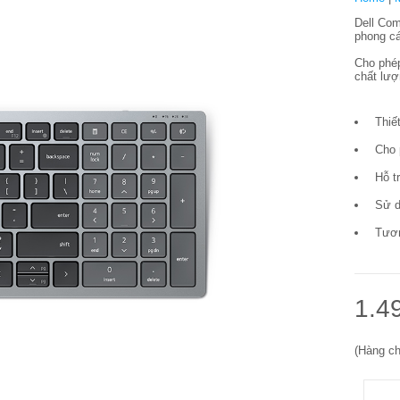
Dell Com
phong cá
Cho phép
chất lượ
Thiế
Cho 
Hỗ t
Sử d
Tươn
1.4
(Hàng ch