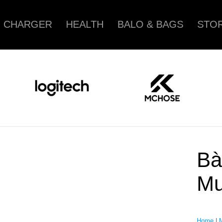
CHARGER
HEALTH
BALO & BAGS
STOR
Bà
Mu
Home
|