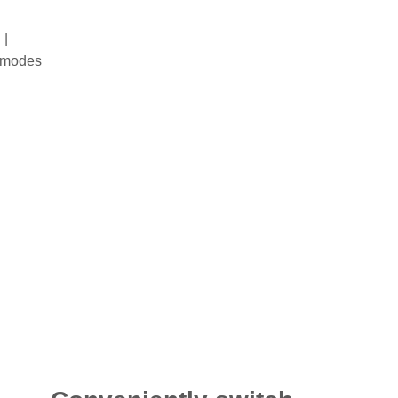
 |
0 modes