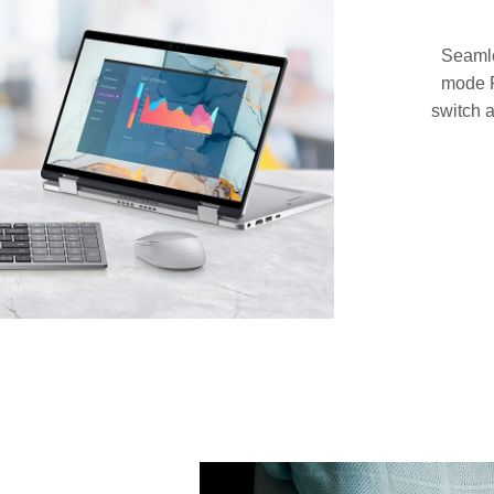
Seamle
mode R
switch 