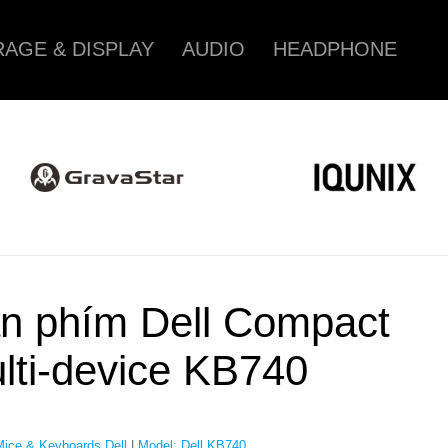
AGE & DISPLAY
AUDIO
HEADPHONE
n phím Dell Compact
lti-device KB740
Mice & Keyboards Dell
|
Model: Dell KB740