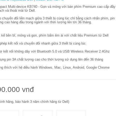
pact Multi-device KB740 - Gọn và mỏng với bàn phím Premium cao cấp đầy
ch và thoải mái từ Dell.
 chuyển đổi liền mạch giữa 3 thiết bị cùng lúc chỉ bằng cách nhấn phím, pin
ng cao hàng đầu trong ngành với thời lượng lên tới 36 tháng.
t kế bền bĩ, mỏng và gọn, phím bấm êm ái với chất liệu Premium từ Dell
phép kết nối và chuyển đổi nhanh giữa 3 thiết bị cùng lúc
rợ kết nối không dây với Bluetooth 5.0 và USB Wireless Receiver 2.4Ghz
ụng pin 3A chất lượng cao cho thời lượng sử dụng lên đến 36 tháng
g thích với hệ điều hành Windows, Mac, Linux, Android, Google Chrome
90.000 vnđ
ính hãng, bảo hành 3 năm chính hãng từ Dell)